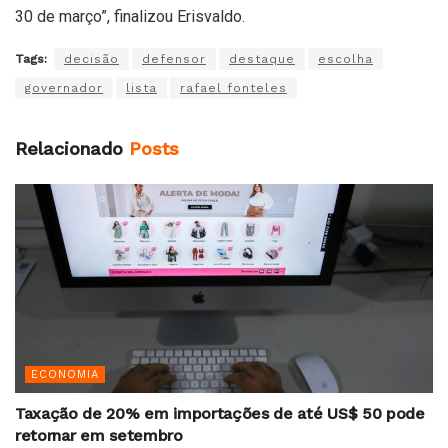
30 de março”, finalizou Erisvaldo.
Tags:
decisão
defensor
destaque
escolha
governador
lista
rafael fonteles
Relacionado
Posts
ECONOMIA
Taxação de 20% em importações de até US$ 50 pode
retornar em setembro