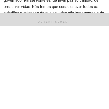
governador Rafael Fonteles: de levar paz ao trânsito, de
preservar vidas. Nós temos que conscientizar todos os
cidadãos piauienses de que as vidas são importantes e de
que ele não pode beber e dirigir, que ele se divirta com
ADVERTISEMENT
responsabilidade para que a gente possa preservar e no
final sempre comemorar”, pontuou o secretário de
Segurança.
O comandante-geral da Polícia Militar, coronel Scheiwann
Lopes, destacou a relevância do investimento para a
realização do policiamento de trânsito. “Uma gama de
estruturas que irá fortalecer as ações de blitz, de
prevenção, de combate à criminalidade, redução de
acidentes. É o Governo do Estado, através das forças de
segurança, em especial, a Polícia Militar, para bem melhor
servir e proteger a população piauiense”, disse.
Para o gerente de Operações de Trânsito da SSP/PI,