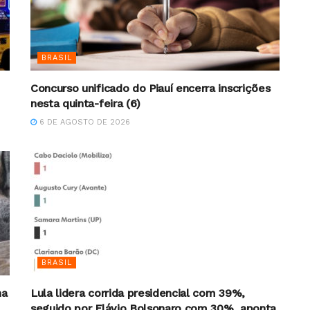
BRASIL
Concurso unificado do Piauí encerra inscrições
nesta quinta-feira (6)
6 DE AGOSTO DE 2026
BRASIL
na
Lula lidera corrida presidencial com 39%,
seguido por Flávio Bolsonaro com 30%, aponta