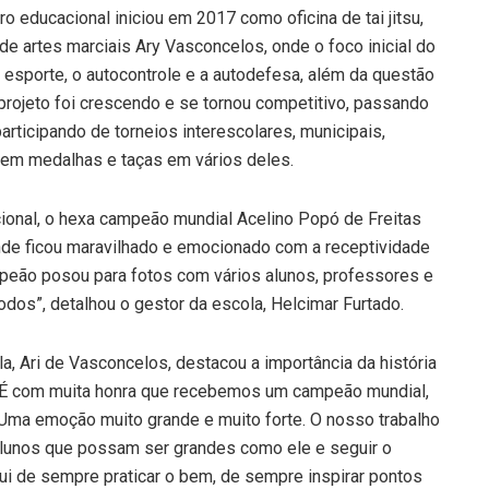
o educacional iniciou em 2017 como oficina de tai jitsu,
e artes marciais Ary Vasconcelos, onde o foco inicial do
o esporte, o autocontrole e a autodefesa, além da questão
projeto foi crescendo e se tornou competitivo, passando
rticipando de torneios interescolares, municipais,
o em medalhas e taças em vários deles.
cional, o hexa campeão mundial Acelino Popó de Freitas
nde ficou maravilhado e emocionado com a receptividade
peão posou para fotos com vários alunos, professores e
odos”, detalhou o gestor da escola, Helcimar Furtado.
a, Ari de Vasconcelos, destacou a importância da história
“É com muita honra que recebemos um campeão mundial,
 Uma emoção muito grande e muito forte. O nosso trabalho
 alunos que possam ser grandes como ele e seguir o
i de sempre praticar o bem, de sempre inspirar pontos