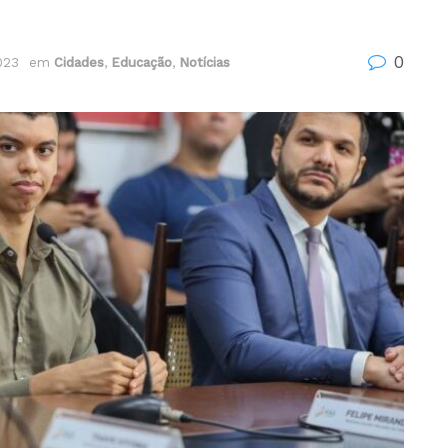
0
2023
em
Cidades
,
Educação
,
Notícias