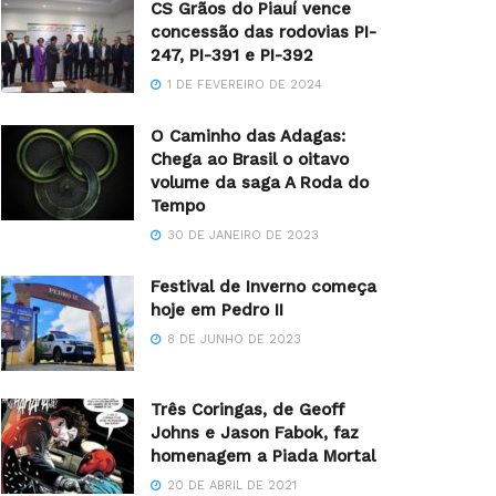
CS Grãos do Piauí vence
concessão das rodovias PI-
247, PI-391 e PI-392
1 DE FEVEREIRO DE 2024
O Caminho das Adagas:
Chega ao Brasil o oitavo
volume da saga A Roda do
Tempo
30 DE JANEIRO DE 2023
Festival de Inverno começa
hoje em Pedro II
8 DE JUNHO DE 2023
Três Coringas, de Geoff
Johns e Jason Fabok, faz
homenagem a Piada Mortal
20 DE ABRIL DE 2021