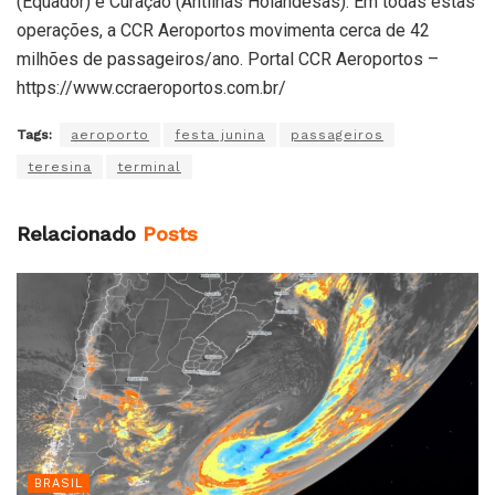
(Equador) e Curaçao (Antilhas Holandesas). Em todas estas
operações, a CCR Aeroportos movimenta cerca de 42
milhões de passageiros/ano. Portal CCR Aeroportos –
https://www.ccraeroportos.com.br/
Tags:
aeroporto
festa junina
passageiros
teresina
terminal
Relacionado
Posts
BRASIL