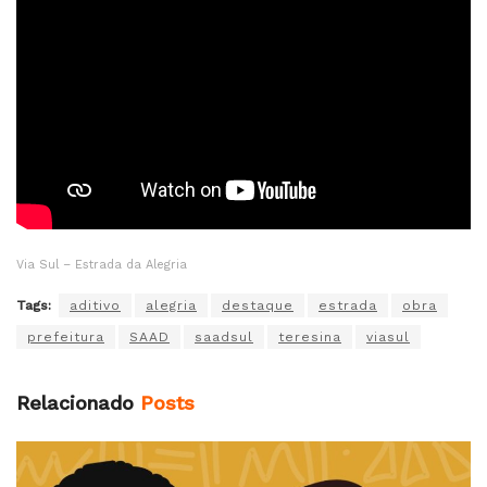
Via Sul – Estrada da Alegria
Tags:
aditivo
alegria
destaque
estrada
obra
prefeitura
SAAD
saadsul
teresina
viasul
Relacionado
Posts