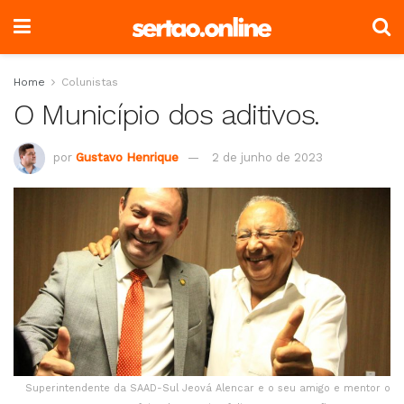
Home
Colunistas
O Município dos aditivos.
por
Gustavo Henrique
2 de junho de 2023
Superintendente da SAAD-Sul Jeová Alencar e o seu amigo e mentor o