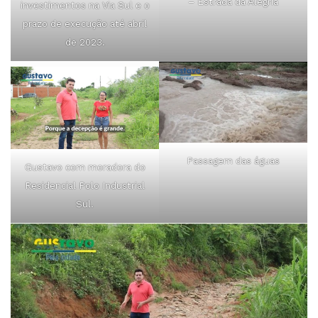
– Estrada da Alegria
investimentos na Via Sul e o
prazo de execução até abril
de 2023.
Passagem das águas
Gustavo com moradora do
Residencial Polo Industrial
Sul.