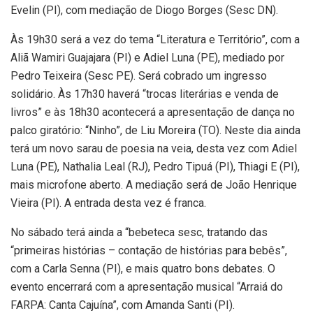
Evelin (PI), com mediação de Diogo Borges (Sesc DN).
Às 19h30 será a vez do tema “Literatura e Território”, com a
Aliã Wamiri Guajajara (PI) e Adiel Luna (PE), mediado por
Pedro Teixeira (Sesc PE). Será cobrado um ingresso
solidário. Às 17h30 haverá “trocas literárias e venda de
livros” e às 18h30 acontecerá a apresentação de dança no
palco giratório: “Ninho”, de Liu Moreira (TO). Neste dia ainda
terá um novo sarau de poesia na veia, desta vez com Adiel
Luna (PE), Nathalia Leal (RJ), Pedro Tipuá (PI), Thiagi E (PI),
mais microfone aberto. A mediação será de João Henrique
Vieira (PI). A entrada desta vez é franca.
No sábado terá ainda a “bebeteca sesc, tratando das
“primeiras histórias – contação de histórias para bebês”,
com a Carla Senna (PI), e mais quatro bons debates. O
evento encerrará com a apresentação musical “Arraiá do
FARPA: Canta Cajuína”, com Amanda Santi (PI).