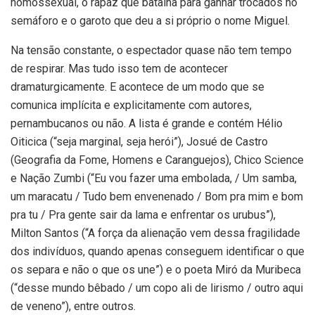
homossexual, o rapaz que batalha para ganhar trocados no
semáforo e o garoto que deu a si próprio o nome Miguel.
Na tensão constante, o espectador quase não tem tempo
de respirar. Mas tudo isso tem de acontecer
dramaturgicamente. E acontece de um modo que se
comunica implícita e explicitamente com autores,
pernambucanos ou não. A lista é grande e contém Hélio
Oiticica (“seja marginal, seja herói”), Josué de Castro
(Geografia da Fome, Homens e Caranguejos), Chico Science
e Nação Zumbi (“Eu vou fazer uma embolada, / Um samba,
um maracatu / Tudo bem envenenado / Bom pra mim e bom
pra tu / Pra gente sair da lama e enfrentar os urubus”),
Milton Santos (“A força da alienação vem dessa fragilidade
dos indivíduos, quando apenas conseguem identificar o que
os separa e não o que os une”) e o poeta Miró da Muribeca
(“desse mundo bêbado / um copo ali de lirismo / outro aqui
de veneno”), entre outros.