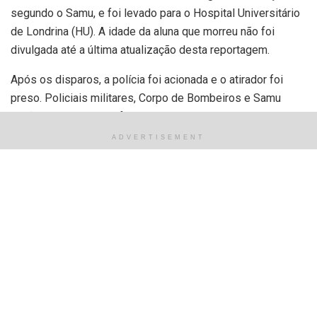
segundo o Samu, e foi levado para o Hospital Universitário
de Londrina (HU). A idade da aluna que morreu não foi
divulgada até a última atualização desta reportagem.
Após os disparos, a polícia foi acionada e o atirador foi
preso. Policiais militares, Corpo de Bombeiros e Samu
estão no local. A área foi isolada para o trabalho das
equipes da criminalística. Após o ataque, o governador
ADVERTISEMENT
Ratinho Junior (PSD) decretou luto oficial de três dias.
Tags:
assassinato
ataque
escola
estudante
jovem
Paraná
Relacionado
Posts