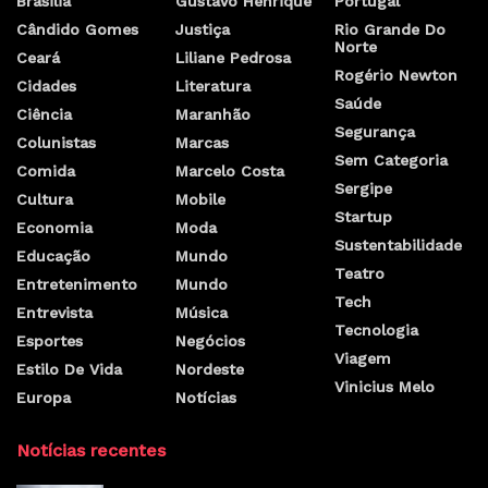
Brasilia
Gustavo Henrique
Portugal
Cândido Gomes
Justiça
Rio Grande Do
Norte
Ceará
Liliane Pedrosa
Rogério Newton
Cidades
Literatura
Saúde
Ciência
Maranhão
Segurança
Colunistas
Marcas
Sem Categoria
Comida
Marcelo Costa
Sergipe
Cultura
Mobile
Startup
Economia
Moda
Sustentabilidade
Educação
Mundo
Teatro
Entretenimento
Mundo
Tech
Entrevista
Música
Tecnologia
Esportes
Negócios
Viagem
Estilo De Vida
Nordeste
Vinicius Melo
Europa
Notícias
Notícias recentes