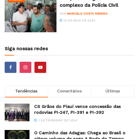
CIDADES
complexo da Polícia Civil
POR
MARCELO COSTA RIBEIRO
19 DE MAIO DE 2023
Siga nossas redes
Tendências
Comentários
Últimas
CS Grãos do Piauí vence concessão das
rodovias PI-247, PI-391 e PI-392
1 DE FEVEREIRO DE 2024
O Caminho das Adagas: Chega ao Brasil o
oitavo volume da saga A Roda do Tempo