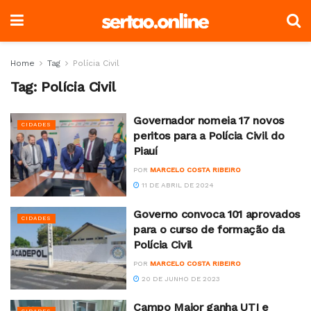
Home
Tag
Polícia Civil
Tag:
Polícia Civil
Governador nomeia 17 novos
CIDADES
peritos para a Polícia Civil do
Piauí
POR
MARCELO COSTA RIBEIRO
11 DE ABRIL DE 2024
Governo convoca 101 aprovados
CIDADES
para o curso de formação da
Polícia Civil
POR
MARCELO COSTA RIBEIRO
20 DE JUNHO DE 2023
Campo Maior ganha UTI e