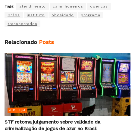
Tags:
atendimento
caminhoneiros
doenças
Grãos
instituto
obesidade
programa
transcerrados
Relacionado
Posts
JUSTIÇA
STF retoma julgamento sobre validade da
criminalização de jogos de azar no Brasil