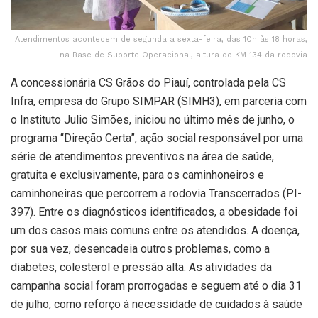
Atendimentos acontecem de segunda a sexta-feira, das 10h às 18 horas,
na Base de Suporte Operacional, altura do KM 134 da rodovia
A concessionária CS Grãos do Piauí, controlada pela CS
Infra, empresa do Grupo SIMPAR (SIMH3), em parceria com
o Instituto Julio Simões, iniciou no último mês de junho, o
programa “Direção Certa”, ação social responsável por uma
série de atendimentos preventivos na área de saúde,
gratuita e exclusivamente, para os caminhoneiros e
caminhoneiras que percorrem a rodovia Transcerrados (PI-
397). Entre os diagnósticos identificados, a obesidade foi
um dos casos mais comuns entre os atendidos. A doença,
por sua vez, desencadeia outros problemas, como a
diabetes, colesterol e pressão alta. As atividades da
campanha social foram prorrogadas e seguem até o dia 31
de julho, como reforço à necessidade de cuidados à saúde