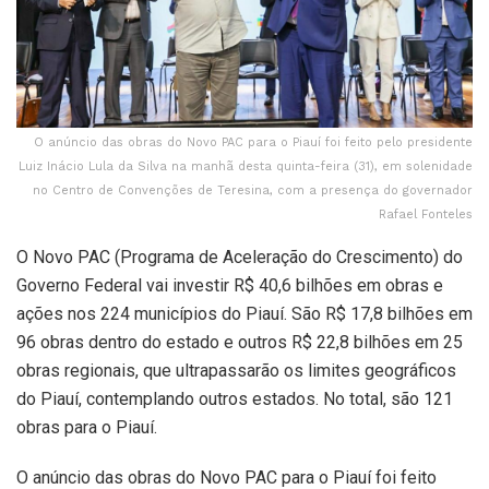
O anúncio das obras do Novo PAC para o Piauí foi feito pelo presidente
Luiz Inácio Lula da Silva na manhã desta quinta-feira (31), em solenidade
no Centro de Convenções de Teresina, com a presença do governador
Rafael Fonteles
O Novo PAC (Programa de Aceleração do Crescimento) do
Governo Federal vai investir R$ 40,6 bilhões em obras e
ações nos 224 municípios do Piauí. São R$ 17,8 bilhões em
96 obras dentro do estado e outros R$ 22,8 bilhões em 25
obras regionais, que ultrapassarão os limites geográficos
do Piauí, contemplando outros estados. No total, são 121
obras para o Piauí.
O anúncio das obras do Novo PAC para o Piauí foi feito