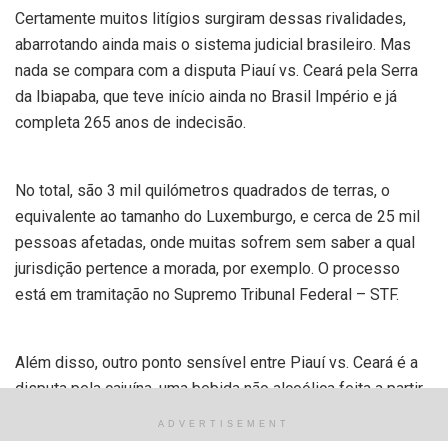
Certamente muitos litígios surgiram dessas rivalidades,
abarrotando ainda mais o sistema judicial brasileiro. Mas
nada se compara com a disputa Piauí vs. Ceará pela Serra
da Ibiapaba, que teve início ainda no Brasil Império e já
completa 265 anos de indecisão.
No total, são 3 mil quilómetros quadrados de terras, o
equivalente ao tamanho do Luxemburgo, e cerca de 25 mil
pessoas afetadas, onde muitas sofrem sem saber a qual
jurisdição pertence a morada, por exemplo. O processo
está em tramitação no Supremo Tribunal Federal – STF.
Além disso, outro ponto sensível entre Piauí vs. Ceará é a
disputa pela cajuína, uma bebida não alcoólica feita a partir
do sumo do caju e com sabor único. Aqui, peço a atenção
ADVERTISEMENT
dos três leitores portugueses: no Brasil, caju é o