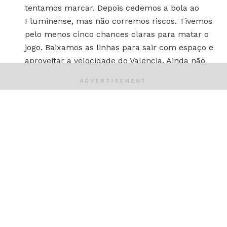
tentamos marcar. Depois cedemos a bola ao
Fluminense, mas não corremos riscos. Tivemos
pelo menos cinco chances claras para matar o
jogo. Baixamos as linhas para sair com espaço e
aproveitar a velocidade do Valencia. Ainda não
acredito como perdemos este jogo e que não
ADVERTISEMENT
matamos o jogo.
O argentino parava e buscava encontrar a solução. Coudet
admitiu que a direção o repatriou com o foco de conquistar
o tricampeonato continental. Desconcertado, reiterou o
incômodo com o fracasso com a queda.
Até o gol deles, não sofremos situações.
Simplesmente muita dor e raiva pela decepção
do torcedor e nossa. Buscaram-me com a
esperança de ganhar a Libertadores. Custou
muito chegar até aqui. É o que posso falar neste