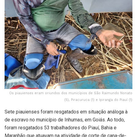
Os piauienses eram oriundos dos municípios de São Raimundo Nonato
(5), Piracuruca (1) e Ipiranga do Piauí (1)
Sete piauienses foram resgatados em situação análoga à
de escravo no município de Inhumas, em Goiás. Ao todo,
foram resgatados 53 trabalhadores do Piauí, Bahia e
Maranhão que atuavam na atividade de corte de cana-de-