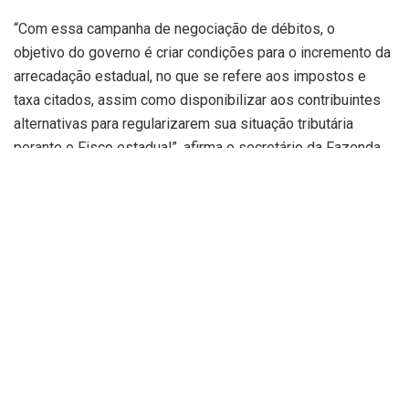
“Com essa campanha de negociação de débitos, o
objetivo do governo é criar condições para o incremento da
arrecadação estadual, no que se refere aos impostos e
taxa citados, assim como disponibilizar aos contribuintes
alternativas para regularizarem sua situação tributária
perante o Fisco estadual”, afirma o secretário da Fazenda,
Emílio Júnior.
A mensagem ainda vai tramitar nas comissões técnicas da
Alepi antes de ser votada em plenário.
De acordo com a mensagem, em caso de pagamento
integral, o débito poderá ser pago com redução de 95% das
multas e dos juros de mora, dos impostos e da taxa
supracitados, aplicando-se também aos créditos
parcelados em curso. Portanto, ficam dispensados, na
forma disposta na mensagem do governo, os créditos