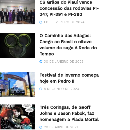
CS Grãos do Piauí vence
concessão das rodovias PI-
247, PI-391 e PI-392
1 DE FEVEREIRO DE 2024
O Caminho das Adagas:
Chega ao Brasil o oitavo
volume da saga A Roda do
Tempo
30 DE JANEIRO DE 2023
Festival de Inverno começa
hoje em Pedro II
8 DE JUNHO DE 2023
Três Coringas, de Geoff
Johns e Jason Fabok, faz
homenagem a Piada Mortal
20 DE ABRIL DE 2021