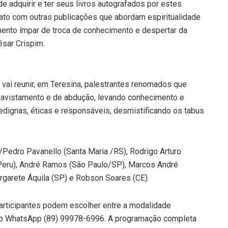
e adquirir e ter seus livros autografados por estes
ato com outras publicações que abordam espiritualidade
mento ímpar de troca de conhecimento e despertar da
ésar Crispim.
 vai reunir, em Teresina, palestrantes renomados que
 avistamento e de abdução, levando conhecimento e
dignas, éticas e responsáveis, desmistificando os tabus
/Pedro Pavanello (Santa Maria /RS), Rodrigo Arturo
/Peru), André Ramos (São Paulo/SP), Marcos André
rgarete Áquila (SP) e Robson Soares (CE).
participantes podem escolher entre a modalidade
 do WhatsApp (89) 99978-6996. A programação completa