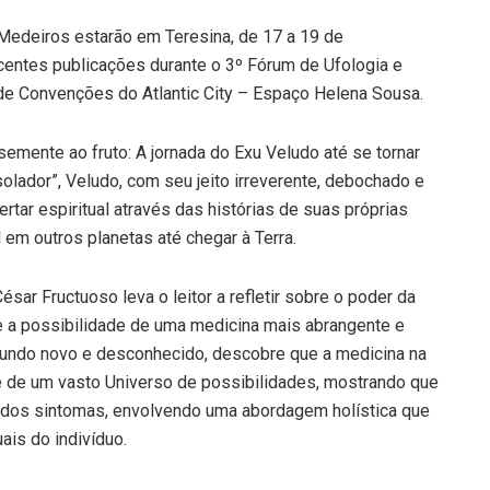
edeiros estarão em Teresina, de 17 a 19 de
entes publicações durante o 3º Fórum de Ufologia e
 de Convenções do Atlantic City – Espaço Helena Sousa.
emente ao fruto: A jornada do Exu Veludo até se tornar
ador”, Veludo, com seu jeito irreverente, debochado e
ertar espiritual através das histórias de suas próprias
 em outros planetas até chegar à Terra.
César Fructuoso leva o leitor a refletir sobre o poder da
 e a possibilidade de uma medicina mais abrangente e
undo novo e desconhecido, descobre que a medicina na
e de um vasto Universo de possibilidades, mostrando que
o dos sintomas, envolvendo uma abordagem holística que
ais do indivíduo.