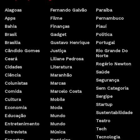
Alagoas
Fernando Galvão
Paraíba
Apps
Filme
Pernambuco
Bahia
Finanças
Piauí
Brasil
Gadget
Política
Brasilia
Gustavo Henrique
Portugal
Cândido Gomes
Justiça
Rio Grande Do
Norte
Ceará
Liliane Pedrosa
Rogério Newton
Cidades
Literatura
Saúde
Ciência
Maranhão
Segurança
Colunistas
Marcas
Sem Categoria
Comida
Marcelo Costa
Sergipe
Cultura
Mobile
Startup
Economia
Moda
Sustentabilidade
Educação
Mundo
Teatro
Entretenimento
Mundo
Tech
Entrevista
Música
Tecnologia
Esportes
Negócios