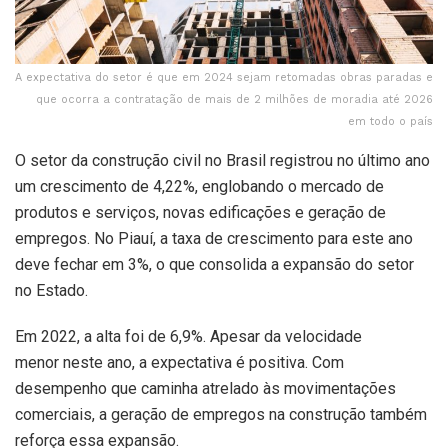
A expectativa do setor é que em 2024 sejam retomadas obras paradas e
que ocorra a contratação de mais de 2 milhões de moradia até 2026
em todo o país
O setor da construção civil no Brasil registrou no último ano
um crescimento de 4,22%, englobando o mercado de
produtos e serviços, novas edificações e geração de
empregos. No Piauí, a taxa de crescimento para este ano
deve fechar em 3%, o que consolida a expansão do setor
no Estado.
Em 2022, a alta foi de 6,9%. Apesar da velocidade
menor neste ano, a expectativa é positiva. Com
desempenho que caminha atrelado às movimentações
comerciais, a geração de empregos na construção também
reforça essa expansão.