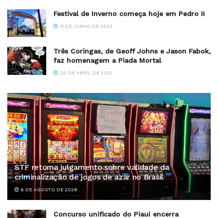
Festival de Inverno começa hoje em Pedro II
8 DE JUNHO DE 2023
Três Coringas, de Geoff Johns e Jason Fabok,
faz homenagem a Piada Mortal
20 DE ABRIL DE 2021
STF retoma julgamento sobre validade da
criminalização de jogos de azar no Brasil
6 DE AGOSTO DE 2026
Concurso unificado do Piauí encerra