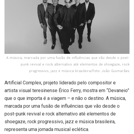
A música, marcada por uma fusão de influências que vão desde o post-
punk revival e rock alternativo até elementos de shoegaze, rock
progressivo, jazz e música brasileira/Foto: João Guimarães
Artificial Complex, projeto liderado pelo compositor e
artista visual teresinense Érico Ferry, mostra em “Devaneio”
que o que importa é a viagem – e não o destino. A música,
marcada por uma fusão de influências que vão desde o
post-punk revival e rock alternativo até elementos de
shoegaze, rock progressivo, jazz e música brasileira,
representa uma jornada musical eclética.