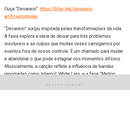
Ouça “Devaneio”:
https://bfan.link/devaneio-
artificialcomplex
“Devaneio” surgiu inspirada pelas transformações da vida.
A faixa explora a ideia de deixar para trás problemas
insolúveis e as culpas que muitas vezes carregamos por
eventos fora de nosso controle. É um chamado para mudar
e abandonar o que pode estagnar nos momentos difíceis.
Musicalmente, a canção reflete a influência de bandas
renomadas como Interpol, White Lies, e a fase “Mellon
Collie” do Smashing Pumpkins. O lançamento inclui não
ADVERTISEMENT
apenas a versão oficial da música, mas também a demo
original, produzida em home-studio por Érico Ferry e Caio
Leon, fazendo de “Devaneio” um single duplo.