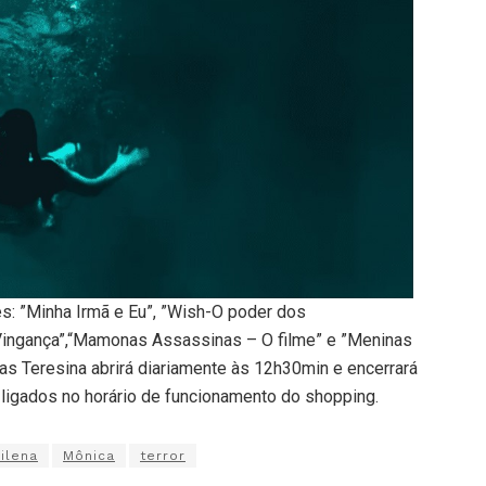
es: ”Minha Irmã e Eu”, ”Wish-O poder dos
Vingança”,“Mamonas Assassinas – O filme” e ”Meninas
as Teresina abrirá diariamente às 12h30min e encerrará
 ligados no horário de funcionamento do shopping.
ilena
Mônica
terror