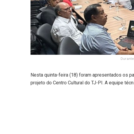
Durante
Nesta quinta-feira (18) foram apresentados os 
projeto do Centro Cultural do TJ-PI. A equipe técn
pelo planejamento, definiu quais são as etapas pa
do centro deve ser entregue no dia 09 de dezemb
Silvio Leite, empresário e publicitário que partic
de dar um novo impulso à iniciativa. “Soube dess
museu que vai além do prédio, envolvendo também