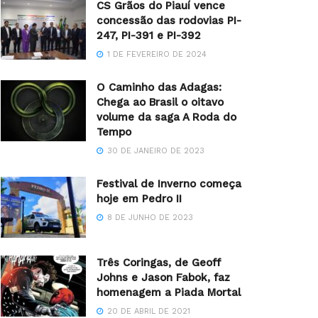
CS Grãos do Piauí vence
concessão das rodovias PI-
247, PI-391 e PI-392
1 DE FEVEREIRO DE 2024
O Caminho das Adagas:
Chega ao Brasil o oitavo
volume da saga A Roda do
Tempo
30 DE JANEIRO DE 2023
Festival de Inverno começa
hoje em Pedro II
8 DE JUNHO DE 2023
Três Coringas, de Geoff
Johns e Jason Fabok, faz
homenagem a Piada Mortal
20 DE ABRIL DE 2021