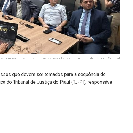
 a reunião foram discutidas várias etapas do projeto do Centro Cutural
passos que devem ser tomados para a sequência do
ica do Tribunal de Justiça do Piauí (TJ-PI), responsável
ra que o projeto seja entregue este ano. A primeira etapa
ro.
ipa voluntariamente do projeto, destacou a importância
e projeto no ano passado e reconheço a relevância de um
 o conteúdo que estará lá dentro. Por quase seis