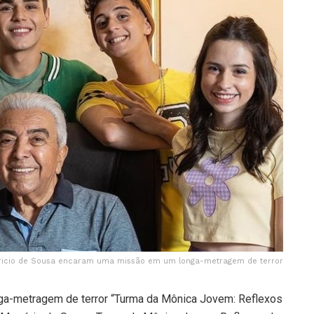
ricio de Sousa encaram uma missão em um longa-metragem de terror
nga-metragem de terror “Turma da Mônica Jovem: Reflexos