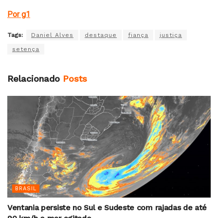
Por g1
Tags:
Daniel Alves
destaque
fiança
justiça
setença
Relacionado
Posts
BRASIL
Ventania persiste no Sul e Sudeste com rajadas de até