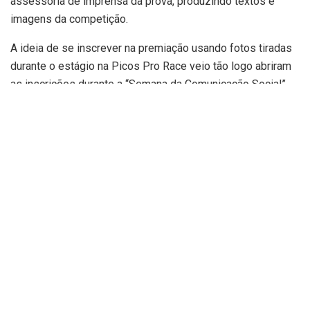
assessoria de imprensa da prova, produzindo textos e
imagens da competição.
A ideia de se inscrever na premiação usando fotos tiradas
durante o estágio na Picos Pro Race veio tão logo abriram
as inscrições durante a “Semana da Comunicação Social”,
promovida todos os anos pelo curso de Jornalismo da
UESPI de Picos com o intuito de promover palestras,
minicursos e debates sobre temas que abrange a
comunicação. Na sua sexta edição, o evento trouxe o
diferencial de estimular a produção dos estudantes com o
concurso de fotografia que, este ano, homenageou Emanoel
Costa. “O tema era livre. Para participar você tinha que
enviar três fotos e escolhi duas fotos feitas por mim
durante a trilha do Picos Pro Race 2023”, lembra Thaila.
Em uma das fotos, Thaila trouxe a mistura da beleza do
semiárido nordestino junto ao sacrifício dos ciclistas ao