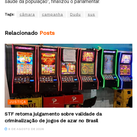
saúde da população”, finalizou o parlamentar.
Tags:
câmara
campanha
Dudu
sus
Relacionado
Posts
JUSTIÇA
STF retoma julgamento sobre validade da
criminalização de jogos de azar no Brasil
6 DE AGOSTO DE 2026