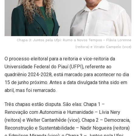
Chapa 3: Juntos pela Ufpi: Rumo a Novos Tempos - Flávia Lorenne
(reitora) e Viriato Campelo (vice)
O processo eleitoral para a reitoria e vice-reitoria da
Universidade Federal do Piauí (UFPI), referente ao
quadriênio 2024-2028, está marcado para acontecer no dia
15 de junho próximo. Antes a data divulgada tinha sido em
abril, mas foi remarcado.
Três chapas estão disputa. São elas: Chapa 1 –
Renovação com Autonomia e Humanidade – Lívia Nery
(reitora) e Welter Cantanhêde (vice); Chapa 2 – Democracia,
Reconstrução e Sustentabilidade – Nadir Nogueira (reitora)
e Edmilson Miranda (vice); e Chapa 3 – Juntos pela Ufpi: