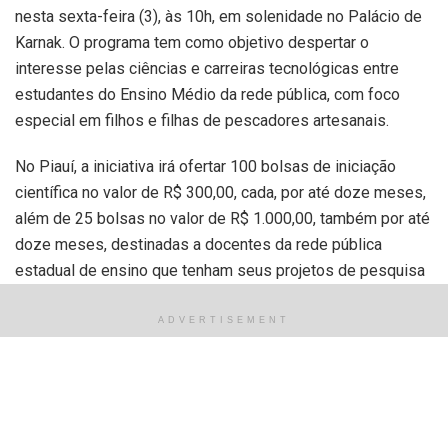
nesta sexta-feira (3), às 10h, em solenidade no Palácio de
Karnak. O programa tem como objetivo despertar o
interesse pelas ciências e carreiras tecnológicas entre
estudantes do Ensino Médio da rede pública, com foco
especial em filhos e filhas de pescadores artesanais.
No Piauí, a iniciativa irá ofertar 100 bolsas de iniciação
científica no valor de R$ 300,00, cada, por até doze meses,
além de 25 bolsas no valor de R$ 1.000,00, também por até
doze meses, destinadas a docentes da rede pública
estadual de ensino que tenham seus projetos de pesquisa
aprovados no edital. Adicionalmente, serão contemplados
25 projetos de pesquisa com R$ 10 mil, cada, destinados a
ADVERTISEMENT
despesas de capital e/ou custeio.
No território piauiense, a implantação do programa será
fruto da colaboração entre o Ministério da Pesca e
Aquicultura, Governo do Estado, Fundação de Amparo à