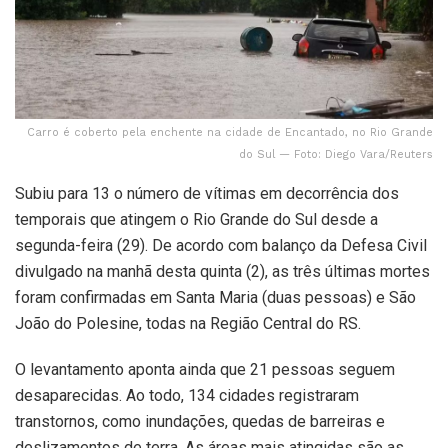
Carro é coberto pela enchente na cidade de Encantado, no Rio Grande
do Sul — Foto: Diego Vara/Reuters
Subiu para 13 o número de vítimas em decorrência dos
temporais que atingem o Rio Grande do Sul desde a
segunda-feira (29). De acordo com balanço da Defesa Civil
divulgado na manhã desta quinta (2), as três últimas mortes
foram confirmadas em Santa Maria (duas pessoas) e São
João do Polesine, todas na Região Central do RS.
O levantamento aponta ainda que 21 pessoas seguem
desaparecidas. Ao todo, 134 cidades registraram
transtornos, como inundações, quedas de barreiras e
deslizamentos de terra. As áreas mais atingidas são as