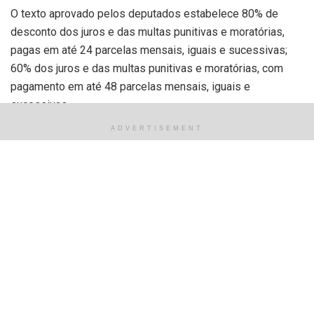
O texto aprovado pelos deputados estabelece 80% de
desconto dos juros e das multas punitivas e moratórias,
pagas em até 24 parcelas mensais, iguais e sucessivas;
60% dos juros e das multas punitivas e moratórias, com
pagamento em até 48 parcelas mensais, iguais e
sucessivas.
ADVERTISEMENT
Podem ser incluídos na consolidação os valores
decorrentes de infrações relacionadas a fatos geradores
do ICMS, ocorridos até 30 de junho de 2023. Considera-se
débito fiscal a soma do imposto, das multas, da atualização
monetária, dos juros de mora e dos acréscimos previstos
na legislação estadual.
Segundo a proposta, que atende pleito do Tribunal de
Justiça do Estado, o débito fiscal será consolidado na data
do pedido de ingresso no programa, com todos os
acréscimos legais vencidos previstos na legislação