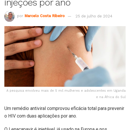
injeções por ano
por
Marcelo Costa Ribeiro
25 de julho de 2024
A pesquisa envolveu mais de 5 mil mulheres e adolescentes em Uganda
e na África do Sul
Um remédio antiviral comprovou eficácia total para prevenir
o HIV com duas aplicações por ano.
O Lenacapavir é injetável, já usado na Europa e nos