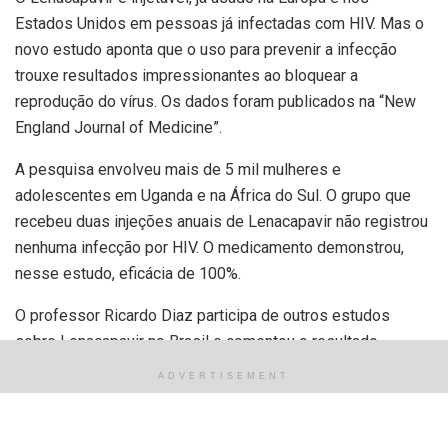
Estados Unidos em pessoas já infectadas com HIV. Mas o
novo estudo aponta que o uso para prevenir a infecção
trouxe resultados impressionantes ao bloquear a
reprodução do vírus. Os dados foram publicados na “New
England Journal of Medicine”.
A pesquisa envolveu mais de 5 mil mulheres e
adolescentes em Uganda e na África do Sul. O grupo que
recebeu duas injeções anuais de Lenacapavir não registrou
nenhuma infecção por HIV. O medicamento demonstrou,
nesse estudo, eficácia de 100%.
O professor Ricardo Diaz participa de outros estudos
sobre Lenacapavir no Brasil e comentou o resultado
divulgado nesta quarta-feira (24):
ADVERTISEMENT
“Algumas mulheres ficaram grávidas, algumas mulheres
tiveram infecções sexualmente transmissíveis, mostrando