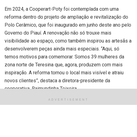
Em 2024, a Cooperart-Poty foi contemplada com uma
reforma dentro do projeto de ampliação e revitalização do
Polo Cerâmico, que foi inaugurado em junho deste ano pelo
Governo do Piauí. A renovação não só trouxe mais
visibilidade ao espaço, como também inspirou as artesãs a
desenvolverem peças ainda mais especiais. “Aqui, só
temos motivos para comemorar. Somos 39 mulheres da
zona norte de Teresina que, agora, produzem com mais
inspiração. A reforma tornou o local mais visível e atraiu
novos clientes”, destaca a diretora-presidente da
cooperativa, Raimundinha Teixeira.
ADVERTISEMENT
O local também abriga um memorial que resgata a história
da cerâmica do bairro Poty Velho, além de contar a trajetória
de municípios piauienses, como Floriano e São João da
Varjota. Um dos maiores destaques do memorial é a
homenagem ao ceramista pioneiro do Polo Cerâmico,