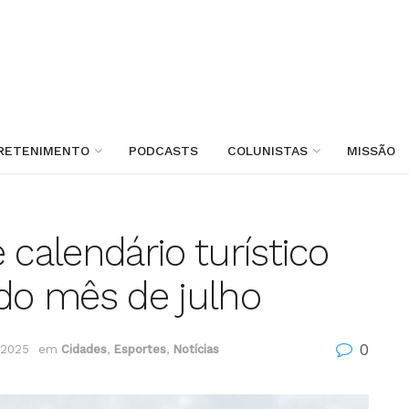
RETENIMENTO
PODCASTS
COLUNISTAS
MISSÃO
 calendário turístico
 do mês de julho
0
 2025
em
Cidades
,
Esportes
,
Notícias