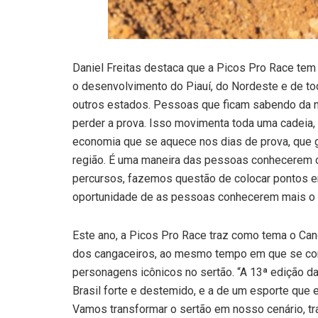
Daniel Freitas destaca que a Picos Pro Race tem
o desenvolvimento do Piauí, do Nordeste e de tod
outros estados. Pessoas que ficam sabendo da n
perder a prova. Isso movimenta toda uma cadeia, d
economia que se aquece nos dias de prova, que g
região. É uma maneira das pessoas conhecerem o 
percursos, fazemos questão de colocar pontos 
oportunidade de as pessoas conhecerem mais o P
Este ano, a Picos Pro Race traz como tema o Canga
dos cangaceiros, ao mesmo tempo em que se cont
personagens icônicos no sertão. “A 13ª edição da
Brasil forte e destemido, e a de um esporte que
Vamos transformar o sertão em nosso cenário, tr