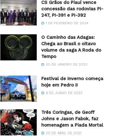
CS Grãos do Piauí vence
concessão das rodovias PI-
247, PI-391 e PI-392
1 DE FEVEREIRO DE 2024
O Caminho das Adagas:
Chega ao Brasil o oitavo
volume da saga A Roda do
Tempo
30 DE JANEIRO DE 2023
Festival de Inverno começa
hoje em Pedro II
8 DE JUNHO DE 2023
Três Coringas, de Geoff
Johns e Jason Fabok, faz
homenagem a Piada Mortal
20 DE ABRIL DE 2021