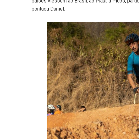
países viessem ao Brasil, ao Piauí, a Picos, parti
pontuou Daniel.