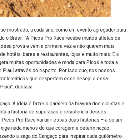
 se mostrado, a cada ano, como um evento agregador para
o o Brasil. “A Picos Pro Race recebe muitos atletas de
ossa prova e vem a primeira vez e não querem mais
e hotéis, bares e restaurantes, lojas e muito mais. É a
era muitas oportunidades e renda para Picos e toda a
Piauí através do esporte. Por isso que, nos nossos
emblemáticos que despertem esse desejo e essa
iauí”, destaca.
ço. A ideia é fazer o paralelo da bravura dos ciclistas e
a a história de superação e resistência desses
 Picos Pro Race vai unir essas duas histórias – a de um
 exige nada menos do que coragem e determinação.
azendo a saga do Cangaço para inspirar cada quilômetro