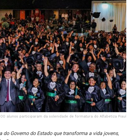
00 alunos participaram da solenidade de formatura do Alfabetiza Piauí
a do Governo do Estado que transforma a vida jovens,