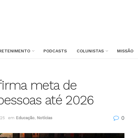
RETENIMENTO
PODCASTS
COLUNISTAS
MISSÃO
afirma meta de
 pessoas até 2026
0
025
em
Educação
,
Notícias