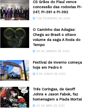
CS Grãos do Piauí vence
concessão das rodovias PI-
247, PI-391 e PI-392
1 DE FEVEREIRO DE 2024
O Caminho das Adagas:
Chega ao Brasil o oitavo
volume da saga A Roda do
Tempo
30 DE JANEIRO DE 2023
Festival de Inverno começa
hoje em Pedro II
8 DE JUNHO DE 2023
Três Coringas, de Geoff
Johns e Jason Fabok, faz
homenagem a Piada Mortal
20 DE ABRIL DE 2021