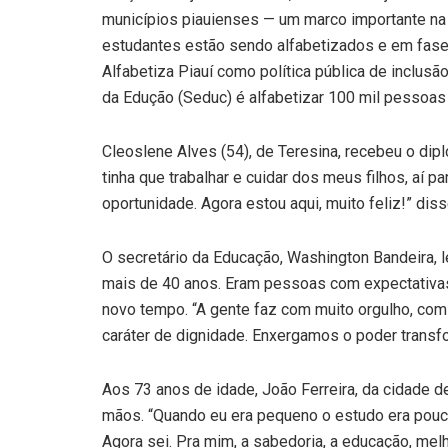
municípios piauienses — um marco importante na l
estudantes estão sendo alfabetizados e em fase d
Alfabetiza Piauí como política pública de inclusã
da Edução (Seduc) é alfabetizar 100 mil pessoas 
Cleoslene Alves (54), de Teresina, recebeu o di
tinha que trabalhar e cuidar dos meus filhos, aí p
oportunidade. Agora estou aqui, muito feliz!” diss
O secretário da Educação, Washington Bandeira, 
mais de 40 anos. Eram pessoas com expectativas 
novo tempo. “A gente faz com muito orgulho, com 
caráter de dignidade. Enxergamos o poder transfo
Aos 73 anos de idade, João Ferreira, da cidade de
mãos. “Quando eu era pequeno o estudo era pouco
Agora sei. Pra mim, a sabedoria, a educação, melh