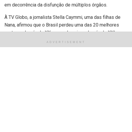
em decorrência da disfunção de múltiplos órgãos.
À TV Globo, a jornalista Stella Caymmi, uma das filhas de
Nana, afirmou que o Brasil perdeu uma das 20 melhores
cantoras do século XX e uma das cinco do século XXI.
ADVERTISEMENT
“Eu perco a minha mãe, mas hoje o Brasil perde um pouco
de bom da música brasileira. Ela era uma mulher corajosa.
Nos criou com dignidade, valores, formou o nosso gosto
para música. Ela era engraçada, espirituosa, surpreendente
no modo de falar, era verdadeira, sem medo do
politicamente correto”, destacou.
O músico Danilo Caymmi também destacou a importância
da irmã para a música brasileira.
“Eu sinto como irmão, mas também”O Brasil pede uma
grande cantora, uma das maiores intérpretes que o Brasil já
viu, de sentimento, de tudo. Estamos todos realmente