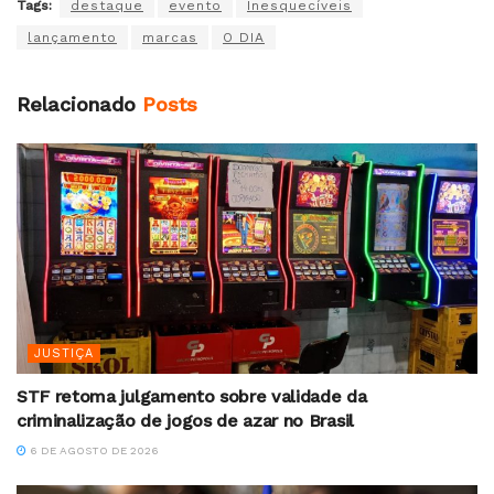
Tags:
destaque
evento
Inesquecíveis
lançamento
marcas
O DIA
Relacionado
Posts
JUSTIÇA
STF retoma julgamento sobre validade da
criminalização de jogos de azar no Brasil
6 DE AGOSTO DE 2026