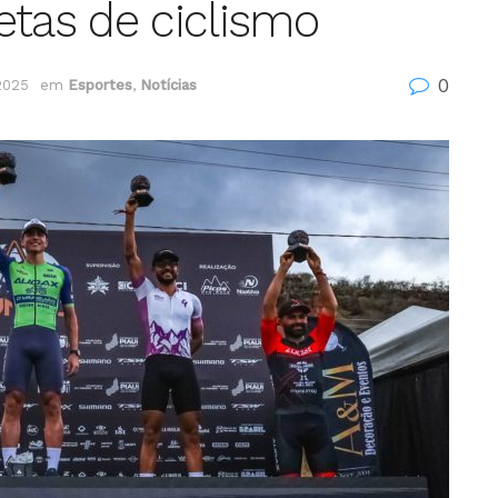
etas de ciclismo
0
2025
em
Esportes
,
Notícias