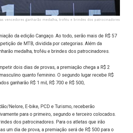
tas vencedores ganharão medalha, troféu e brindes dos patrocinadores
miação da edição Cangaço. Ao todo, serão mais de R$ 57
petição de MTB, dividida por categorias. Além da
nharão medalha, troféu e brindes dos patrocinadores.
ompetir dois dias de provas, a premiação chega a R$ 2
to masculino quanto feminino. O segundo lugar recebe R$
ocados ganharão R$ 1 mil, R$ 700 e R$ 500,
dão/Nelore, E-bike, PCD e Turismo, receberão
vamente para o primeiro, segundo e terceiro colocados.
rindes dos patrocinadores. Para os atletas que irão
enas um dia de prova, a premiação será de R$ 500 para o