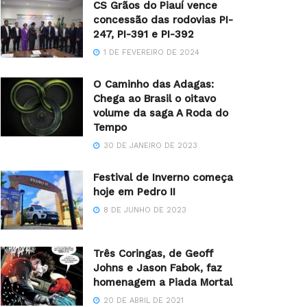
CS Grãos do Piauí vence
concessão das rodovias PI-
247, PI-391 e PI-392
1 DE FEVEREIRO DE 2024
O Caminho das Adagas:
Chega ao Brasil o oitavo
volume da saga A Roda do
Tempo
30 DE JANEIRO DE 2023
Festival de Inverno começa
hoje em Pedro II
8 DE JUNHO DE 2023
Três Coringas, de Geoff
Johns e Jason Fabok, faz
homenagem a Piada Mortal
20 DE ABRIL DE 2021