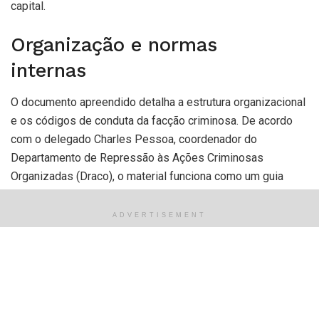
capital.
Organização e normas
internas
O documento apreendido detalha a estrutura organizacional
e os códigos de conduta da facção criminosa. De acordo
com o delegado Charles Pessoa, coordenador do
Departamento de Repressão às Ações Criminosas
Organizadas (Draco), o material funciona como um guia
oficial de comportamento e punições para os integrantes.
ADVERTISEMENT
“É um documento que chama a atenção
pelo caráter oficial que ele tem dentro
do grupo criminoso. Contém regras que
devem ser seguidas por quem entra na
facção, as punições previstas e tudo o
mais que organiza as ações”, afirmou o