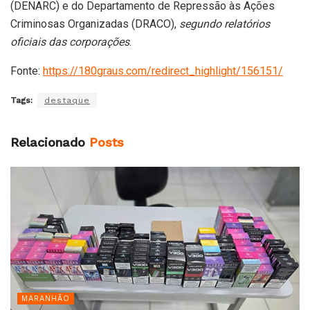
(DENARC) e do Departamento de Repressão às Ações
Criminosas Organizadas (DRACO),
segundo relatórios
oficiais das corporações
.
Fonte:
https://180graus.com/redirect_highlight/156151/
Tags:
destaque
Relacionado
Posts
MARANHÃO