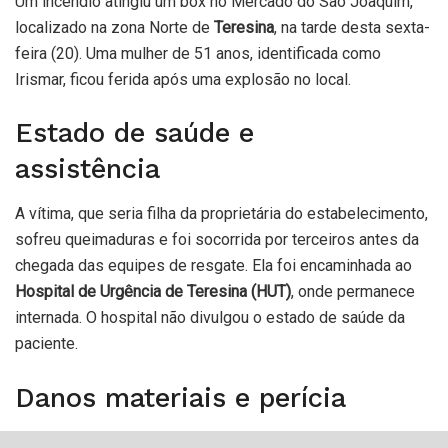
Um incêndio atingiu um box no Mercado do São Joaquim,
localizado na zona Norte de
Teresina
, na tarde desta sexta-
feira (20). Uma mulher de 51 anos, identificada como
Irismar, ficou ferida após uma explosão no local.
Estado de saúde e
assistência
A vítima, que seria filha da proprietária do estabelecimento,
sofreu queimaduras e foi socorrida por terceiros antes da
chegada das equipes de resgate. Ela foi encaminhada ao
Hospital de Urgência de Teresina (HUT)
, onde permanece
internada. O hospital não divulgou o estado de saúde da
paciente.
Danos materiais e perícia
O
Corpo de Bombeiros Militar do Piauí (CBMPI)
informou