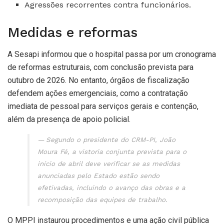
Agressões recorrentes contra funcionários.
Medidas e reformas
A Sesapi informou que o hospital passa por um cronograma
de reformas estruturais, com conclusão prevista para
outubro de 2026. No entanto, órgãos de fiscalização
defendem ações emergenciais, como a contratação
imediata de pessoal para serviços gerais e contenção,
além da presença de apoio policial.
Segundo o presidente do CRM-PI, João
Moura Fé, a vistoria conjunta prevista para o
início de abril deve verificar se as medidas
anunciadas pelo Estado estão sendo
efetivadas, incluindo o avanço das obras e a
recomposição das equipes de trabalho.
O MPPI instaurou procedimentos e uma ação civil pública