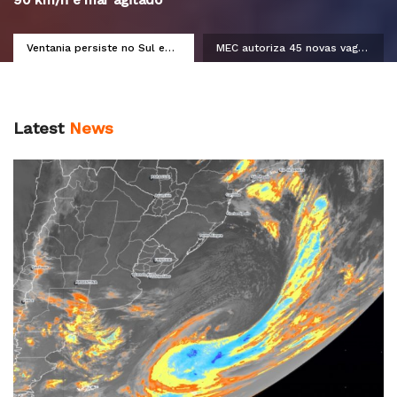
90 km/h e mar agitado
Ventania persiste no Sul e
MEC autoriza 45 novas vagas
Sudeste com rajadas de até
de professor para o IFPI
90 km/h e mar agitado
Latest
News