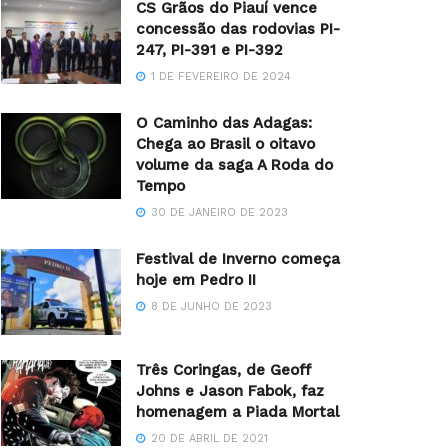
CS Grãos do Piauí vence
concessão das rodovias PI-
247, PI-391 e PI-392
1 DE FEVEREIRO DE 2024
O Caminho das Adagas:
Chega ao Brasil o oitavo
volume da saga A Roda do
Tempo
30 DE JANEIRO DE 2023
Festival de Inverno começa
hoje em Pedro II
8 DE JUNHO DE 2023
Três Coringas, de Geoff
Johns e Jason Fabok, faz
homenagem a Piada Mortal
20 DE ABRIL DE 2021