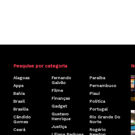
Pesquise por categoria
N
Alagoas
Fernando
Paraíba
Galvão
Apps
Pernambuco
Filme
Bahia
Piauí
Finanças
Brasil
Política
Gadget
Brasilia
Portugal
Gustavo
Cândido
Rio Grande Do
Henrique
Gomes
Norte
Justiça
Ceará
Rogério
Liliane Pedrosa
Newton