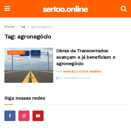
Home
Tag
agronegócio
Tag:
agronegócio
Obras da Transcerrados
NEGÓCIOS
avançam e já beneficiam o
agronegócio
POR
MARCELO COSTA RIBEIRO
27 DE ABRIL DE 2023
Siga nossas redes