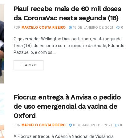
Piauí recebe mais de 60 mil doses
da CoronaVac nesta segunda (18)
POR
MARCELO COSTA RIBEIRO
18 DE JANEIRO DE 2021
0
O governador Wellington Dias participou, nesta segunda-
feira (18), do encontro com o ministro da Saúde, Eduardo
Pazzuello, e com os ...
LEIA MAIS
Fiocruz entrega à Anvisa o pedido
de uso emergencial da vacina de
Oxford
POR
MARCELO COSTA RIBEIRO
8 DE JANEIRO DE 2021
0
A Fiocruz entregou à Agência Nacional de Vigilância