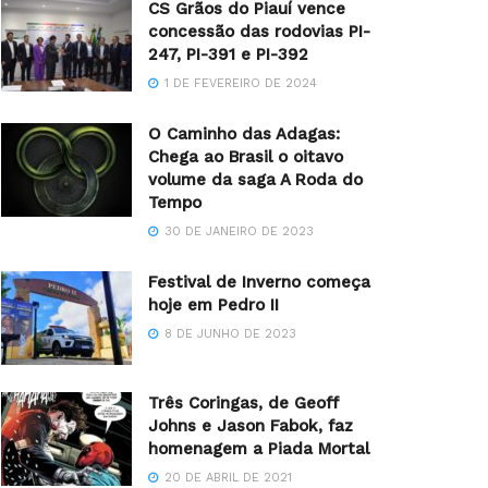
CS Grãos do Piauí vence
concessão das rodovias PI-
247, PI-391 e PI-392
1 DE FEVEREIRO DE 2024
O Caminho das Adagas:
Chega ao Brasil o oitavo
volume da saga A Roda do
Tempo
30 DE JANEIRO DE 2023
Festival de Inverno começa
hoje em Pedro II
8 DE JUNHO DE 2023
Três Coringas, de Geoff
Johns e Jason Fabok, faz
homenagem a Piada Mortal
20 DE ABRIL DE 2021