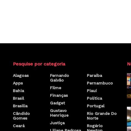
Pesquise por categoria
N
Alagoas
Fernando
Paraíba
Galvão
Apps
Pernambuco
Filme
Bahia
Piauí
Finanças
Brasil
Política
Gadget
Brasilia
Portugal
Gustavo
Cândido
Rio Grande Do
Henrique
Gomes
Norte
Justiça
Ceará
Rogério
Liliane Pedrosa
Newton