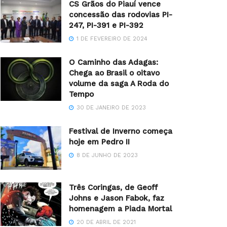
CS Grãos do Piauí vence
concessão das rodovias PI-
247, PI-391 e PI-392
1 DE FEVEREIRO DE 2024
O Caminho das Adagas:
Chega ao Brasil o oitavo
volume da saga A Roda do
Tempo
30 DE JANEIRO DE 2023
Festival de Inverno começa
hoje em Pedro II
8 DE JUNHO DE 2023
Três Coringas, de Geoff
Johns e Jason Fabok, faz
homenagem a Piada Mortal
20 DE ABRIL DE 2021