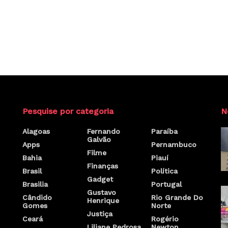
Pesquise por categoria
N
Alagoas
Fernando
Paraíba
Galvão
Apps
Pernambuco
Filme
Bahia
Piauí
Finanças
Brasil
Política
Gadget
Brasilia
Portugal
Gustavo
Cândido
Rio Grande Do
Henrique
Gomes
Norte
Justiça
Ceará
Rogério
Liliane Pedrosa
Newton