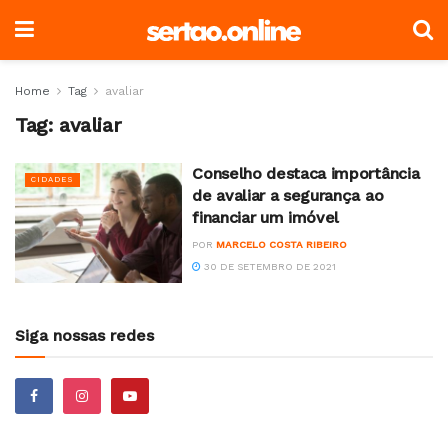
Home
Tag
avaliar
Tag:
avaliar
Conselho destaca importância
CIDADES
de avaliar a segurança ao
financiar um imóvel
POR
MARCELO COSTA RIBEIRO
30 DE SETEMBRO DE 2021
Siga nossas redes