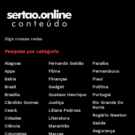
Siga nossas redes
Pesquise por categoria
Alagoas
Fernando Galvão
Paraíba
Apps
Filme
Pernambuco
Bahia
Finanças
Piauí
Brasil
Gadget
Política
Brasilia
Gustavo Henrique
Portugal
Cândido Gomes
Justiça
Rio Grande Do
Norte
Ceará
Liliane Pedrosa
Rogério Newton
Cidades
Literatura
Saúde
Ciência
Maranhão
Segurança
Colunistas
Marcas