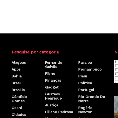
Pesquise por categoria
N
Alagoas
Fernando
Paraíba
Galvão
Apps
Pernambuco
Filme
Bahia
Piauí
Finanças
Brasil
Política
Gadget
Brasilia
Portugal
Gustavo
Cândido
Rio Grande Do
Henrique
Gomes
Norte
Justiça
Ceará
Rogério
Liliane Pedrosa
Newton
Cidades