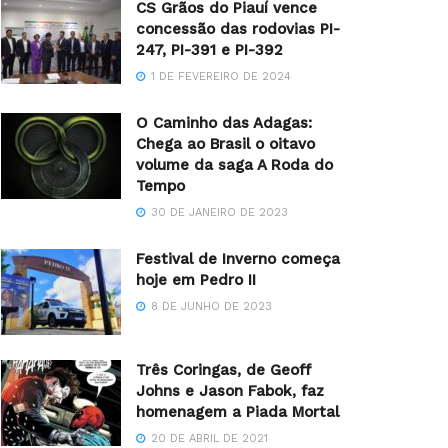
CS Grãos do Piauí vence
concessão das rodovias PI-
247, PI-391 e PI-392
1 DE FEVEREIRO DE 2024
O Caminho das Adagas:
Chega ao Brasil o oitavo
volume da saga A Roda do
Tempo
30 DE JANEIRO DE 2023
Festival de Inverno começa
hoje em Pedro II
8 DE JUNHO DE 2023
Três Coringas, de Geoff
Johns e Jason Fabok, faz
homenagem a Piada Mortal
20 DE ABRIL DE 2021