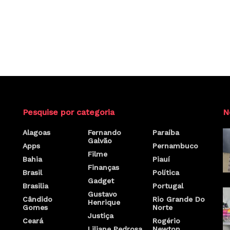
Pesquise por categoria
N
Alagoas
Fernando
Paraíba
Galvão
Apps
Pernambuco
Filme
Bahia
Piauí
Finanças
Brasil
Política
Gadget
Brasilia
Portugal
Gustavo
Cândido
Rio Grande Do
Henrique
Gomes
Norte
Justiça
Ceará
Rogério
Liliane Pedrosa
Newton