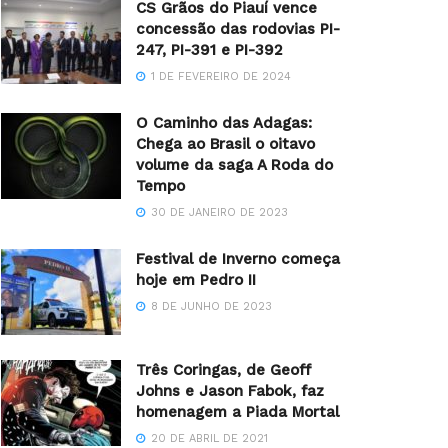
CS Grãos do Piauí vence
concessão das rodovias PI-
247, PI-391 e PI-392
1 DE FEVEREIRO DE 2024
O Caminho das Adagas:
Chega ao Brasil o oitavo
volume da saga A Roda do
Tempo
30 DE JANEIRO DE 2023
Festival de Inverno começa
hoje em Pedro II
8 DE JUNHO DE 2023
Três Coringas, de Geoff
Johns e Jason Fabok, faz
homenagem a Piada Mortal
20 DE ABRIL DE 2021