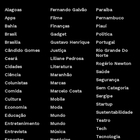
Alagoas
Fernando Galvão
Paraíba
Apps
Filme
Pernambuco
Bahia
Finanças
Piauí
Brasil
Gadget
Política
Brasilia
Gustavo Henrique
Portugal
Cândido Gomes
Justiça
Rio Grande Do
Norte
Ceará
Liliane Pedrosa
Rogério Newton
Cidades
Literatura
Saúde
Ciência
Maranhão
Segurança
Colunistas
Marcas
Sem Categoria
Comida
Marcelo Costa
Sergipe
Cultura
Mobile
Startup
Economia
Moda
Sustentabilidade
Educação
Mundo
Teatro
Entretenimento
Mundo
Tech
Entrevista
Música
Tecnologia
Esportes
Negócios