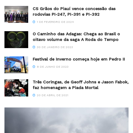
CS Grãos do Piauí vence concessão das
rodovias PI-247, PI-391 e PI-392
1 DE FEVEREIRO DE 2024
O Caminho das Adagas: Chega ao Brasil o
oitavo volume da saga A Roda do Tempo
30 DE JANEIRO DE 2023
Festival de Inverno começa hoje em Pedro II
8 DE JUNHO DE 2023
Três Coringas, de Geoff Johns e Jason Fabok,
faz homenagem a Piada Mortal
20 DE ABRIL DE 2021