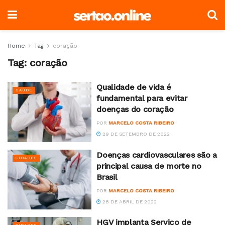
Home
Tag
coração
Tag:
coração
Qualidade de vida é
SAÚDE
fundamental para evitar
doenças do coração
POR
MARCELO COSTA RIBEIRO
29 DE SETEMBRO DE 2022
Doenças cardiovasculares são a
CIDADES
principal causa de morte no
Brasil
POR
MARCELO COSTA RIBEIRO
28 DE ABRIL DE 2022
HGV implanta Serviço de