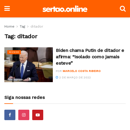
Home
Tag
ditador
Tag:
ditador
Biden chama Putin de ditador e
MUNDO
afirma: “Isolado como jamais
esteve”
POR
MARCELO COSTA RIBEIRO
2 DE MARÇO DE 2022
Siga nossas redes