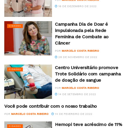
16 DE DEZEMBRO DE 2022
Campanha Dia de Doar é
CIDADES
impulsionada pela Rede
Feminina de Combate ao
Câncer
POR
MARCELO COSTA RIBEIRO
28 DE NOVEMBRO DE 2022
Centro Universitário promove
CIDADES
Trote Solidário com campanha
de doação de sangue
POR
MARCELO COSTA RIBEIRO
14 DE SETEMBRO DE 2022
Você pode contribuir com o nosso trabalho
COLUNISTAS
POR
MARCELO COSTA RIBEIRO
14 DE FEVEREIRO DE 2022
Hemopi teve acréscimo de 11%
CIDADES