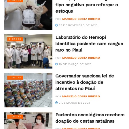
CIDADES
tipo negativo para reforçar o
estoque
POR
MARCELO COSTA RIBEIRO
23 DE NOVEMBRO DE 2023
Laboratório do Hemopi
CIDADES
identifica paciente com sangue
raro no Piauí
POR
MARCELO COSTA RIBEIRO
10 DE MARÇO DE 2023
Governador sanciona lei de
CIDADES
incentivo à doação de
alimentos no Piauí
POR
MARCELO COSTA RIBEIRO
2 DE MARÇO DE 2023
Pacientes oncológicos recebem
CIDADES
doação de cestas natalinas
POR
MARCELO COSTA RIBEIRO