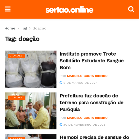
Home
Tag
doação
Tag:
doação
Instituto promove Trote
CIDADES
Solidário Estudante Sangue
Bom
POR
MARCELO COSTA RIBEIRO
9 DE MARÇO DE 2024
Prefeitura faz doação de
CIDADES
terreno para construção de
Paróquia
POR
MARCELO COSTA RIBEIRO
30 DE NOVEMBRO DE 2023
Hemopi precisa de sangue do