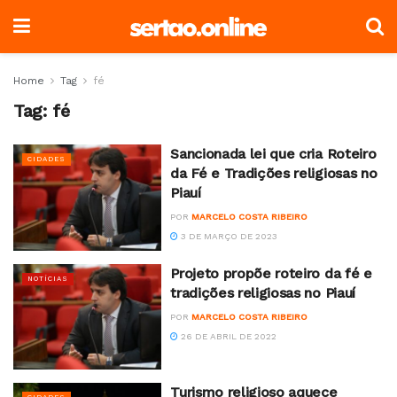
Home
Tag
fé
Tag:
fé
Sancionada lei que cria Roteiro
CIDADES
da Fé e Tradições religiosas no
Piauí
POR
MARCELO COSTA RIBEIRO
3 DE MARÇO DE 2023
Projeto propõe roteiro da fé e
NOTÍCIAS
tradições religiosas no Piauí
POR
MARCELO COSTA RIBEIRO
26 DE ABRIL DE 2022
Turismo religioso aquece