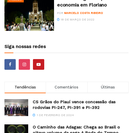
CIDADES
economia em Floriano
POR
MARCELO COSTA RIBEIRO
18 DE MARÇO DE 2022
Siga nossas redes
Tendências
Comentários
Últimas
CS Grãos do Piauí vence concessão das
rodovias PI-247, PI-391 e PI-392
1 DE FEVEREIRO DE 2024
O Caminho das Adagas: Chega ao Brasil o
oitavo volume da saga A Roda do Tempo