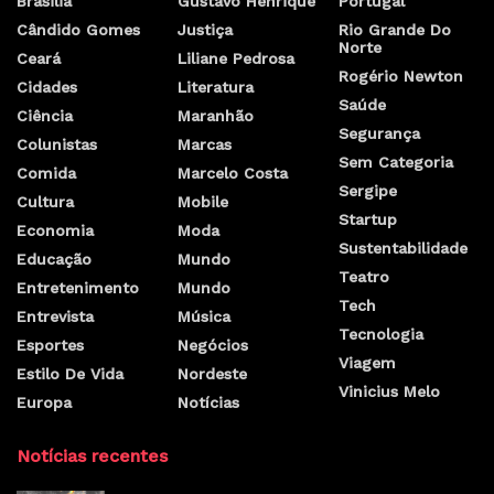
Brasilia
Gustavo Henrique
Portugal
Cândido Gomes
Justiça
Rio Grande Do
Norte
Ceará
Liliane Pedrosa
Rogério Newton
Cidades
Literatura
Saúde
Ciência
Maranhão
Segurança
Colunistas
Marcas
Sem Categoria
Comida
Marcelo Costa
Sergipe
Cultura
Mobile
Startup
Economia
Moda
Sustentabilidade
Educação
Mundo
Teatro
Entretenimento
Mundo
Tech
Entrevista
Música
Tecnologia
Esportes
Negócios
Viagem
Estilo De Vida
Nordeste
Vinicius Melo
Europa
Notícias
Notícias recentes