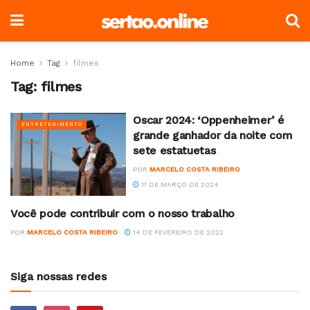
Home
Tag
filmes
Tag:
filmes
Oscar 2024: ‘Oppenheimer’ é
ENTRETENIMENTO
grande ganhador da noite com
sete estatuetas
POR
MARCELO COSTA RIBEIRO
11 DE MARÇO DE 2024
Você pode contribuir com o nosso trabalho
COLUNISTAS
POR
MARCELO COSTA RIBEIRO
14 DE FEVEREIRO DE 2022
Siga nossas redes