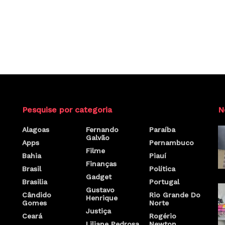
Pesquise por categoria
N
Alagoas
Fernando
Paraíba
Galvão
Apps
Pernambuco
Filme
Bahia
Piauí
Finanças
Brasil
Política
Gadget
Brasilia
Portugal
Gustavo
Cândido
Rio Grande Do
Henrique
Gomes
Norte
Justiça
Ceará
Rogério
Liliane Pedrosa
Newton