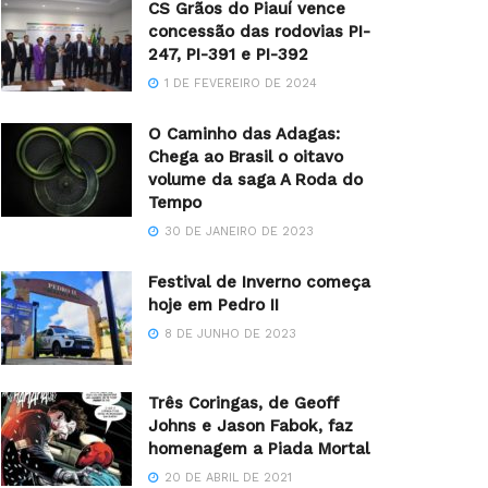
CS Grãos do Piauí vence
concessão das rodovias PI-
247, PI-391 e PI-392
1 DE FEVEREIRO DE 2024
O Caminho das Adagas:
Chega ao Brasil o oitavo
volume da saga A Roda do
Tempo
30 DE JANEIRO DE 2023
Festival de Inverno começa
hoje em Pedro II
8 DE JUNHO DE 2023
Três Coringas, de Geoff
Johns e Jason Fabok, faz
homenagem a Piada Mortal
20 DE ABRIL DE 2021