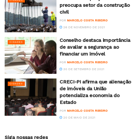
CIDADES
preocupa setor da construção
civil
POR
MARCELO COSTA RIBEIRO
26 DE NOVEMBRO DE 2021
Conselho destaca importância
CIDADES
de avaliar a segurança ao
financiar um imóvel
POR
MARCELO COSTA RIBEIRO
30 DE SETEMBRO DE 2021
CRECI-PI afirma que alienação
CIDADES
de imóveis da União
potencializa economia do
Estado
POR
MARCELO COSTA RIBEIRO
20 DE MAIO DE 2021
Siga nossas redes