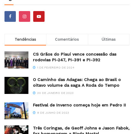
Tendências
Comentários
Últimas
CS Grãos do Piauí vence concessão das
rodovias PI-247, PI-391 e PI-392
1 DE FEVEREIRO DE 2024
O Caminho das Adagas: Chega ao Brasil o
oitavo volume da saga A Roda do Tempo
30 DE JANEIRO DE 2023
Festival de Inverno começa hoje em Pedro II
8 DE JUNHO DE 2023
Três Coringas, de Geoff Johns e Jason Fabok,
faz homenagem a Piada Mortal