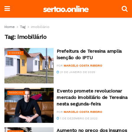
Home
Tag
imobiliário
Tag:
imobiliário
Prefeitura de Teresina amplia
CIDADES
isenção do IPTU
POR
MARCELO COSTA RIBEIRO
21 DE JANEIRO DE 2025
Evento promete revolucionar
NEGÓCIOS
mercado imobiliário de Teresina
nesta segunda-feira
POR
MARCELO COSTA RIBEIRO
1 DE DEZEMBRO DE 2022
Aumento no preço dos insumos