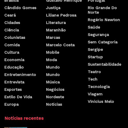
Brasilia
Gustavo Henrique
Portugal
Cândido Gomes
Justiça
Rio Grande Do
Norte
Ceará
Liliane Pedrosa
Rogério Newton
Cidades
Literatura
Saúde
Ciência
Maranhão
Segurança
Colunistas
Marcas
Sem Categoria
Comida
Marcelo Costa
Sergipe
Cultura
Mobile
Startup
Economia
Moda
Sustentabilidade
Educação
Mundo
Teatro
Entretenimento
Mundo
Tech
Entrevista
Música
Tecnologia
Esportes
Negócios
Viagem
Estilo De Vida
Nordeste
Vinicius Melo
Europa
Notícias
Notícias recentes