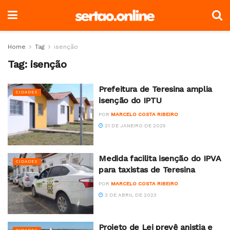
Home
Tag
isenção
Tag:
isenção
Prefeitura de Teresina amplia
CIDADES
isenção do IPTU
POR
MARCELO COSTA RIBEIRO
21 DE JANEIRO DE 2025
Medida facilita isenção do IPVA
CIDADES
para taxistas de Teresina
POR
MARCELO COSTA RIBEIRO
3 DE ABRIL DE 2023
Projeto de Lei prevê anistia e