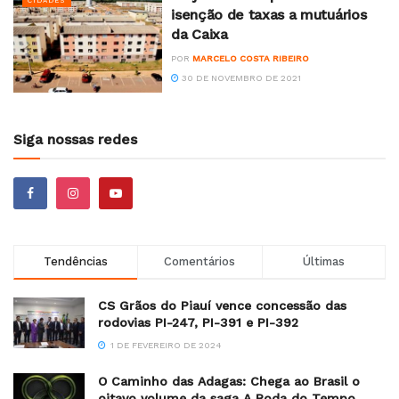
CIDADES
isenção de taxas a mutuários
da Caixa
POR
MARCELO COSTA RIBEIRO
30 DE NOVEMBRO DE 2021
Siga nossas redes
Tendências
Comentários
Últimas
CS Grãos do Piauí vence concessão das
rodovias PI-247, PI-391 e PI-392
1 DE FEVEREIRO DE 2024
O Caminho das Adagas: Chega ao Brasil o
oitavo volume da saga A Roda do Tempo