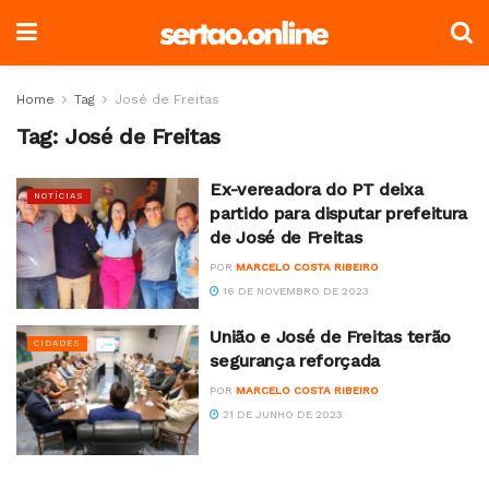
Home
Tag
José de Freitas
Tag:
José de Freitas
Ex-vereadora do PT deixa
NOTÍCIAS
partido para disputar prefeitura
de José de Freitas
POR
MARCELO COSTA RIBEIRO
16 DE NOVEMBRO DE 2023
União e José de Freitas terão
CIDADES
segurança reforçada
POR
MARCELO COSTA RIBEIRO
21 DE JUNHO DE 2023