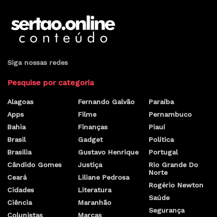
Siga nossas redes
Pesquise por categoria
Alagoas
Fernando Galvão
Paraíba
Apps
Filme
Pernambuco
Bahia
Finanças
Piauí
Brasil
Gadget
Política
Brasilia
Gustavo Henrique
Portugal
Cândido Gomes
Justiça
Rio Grande Do
Norte
Ceará
Liliane Pedrosa
Rogério Newton
Cidades
Literatura
Saúde
Ciência
Maranhão
Segurança
Colunistas
Marcas