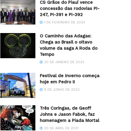
CS Grãos do Piauí vence
concessão das rodovias PI-
247, PI-391 e PI-392
1 DE FEVEREIRO DE 2024
O Caminho das Adagas:
Chega ao Brasil o oitavo
volume da saga A Roda do
Tempo
30 DE JANEIRO DE 2023
Festival de Inverno começa
hoje em Pedro II
8 DE JUNHO DE 2023
Três Coringas, de Geoff
Johns e Jason Fabok, faz
homenagem a Piada Mortal
20 DE ABRIL DE 2021