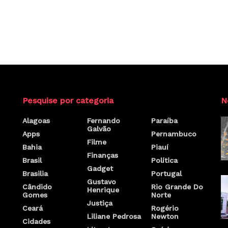
Pesquise por categoria
N
Alagoas
Fernando
Paraíba
Galvão
Apps
Pernambuco
Filme
Bahia
Piauí
Finanças
Brasil
Política
Gadget
Brasilia
Portugal
Gustavo
Cândido
Rio Grande Do
Henrique
Gomes
Norte
Justiça
Ceará
Rogério
Liliane Pedrosa
Newton
Cidades