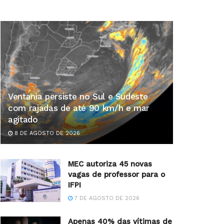
Ventania persiste no Sul e Sudeste
com rajadas de até 90 km/h e mar
agitado
8 DE AGOSTO DE 2026
MEC autoriza 45 novas
vagas de professor para o
IFPI
7 DE AGOSTO DE 2026
Apenas 40% das vítimas de