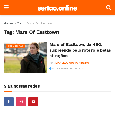
Home
Tag
Mare Of Easttown
Tag:
Mare Of Easttown
Mare of Easttown, da HBO,
COLUNISTAS
surpreende pelo roteiro e belas
atuações
POR
MARCELO COSTA RIBEIRO
5 DE FEVEREIRO DE 2022
Siga nossas redes