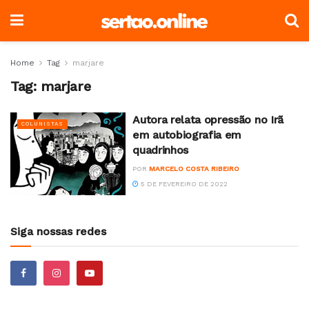
Home
Tag
marjare
Tag:
marjare
Autora relata opressão no Irã
COLUNISTAS
em autobiografia em
quadrinhos
POR
MARCELO COSTA RIBEIRO
5 DE FEVEREIRO DE 2022
Siga nossas redes