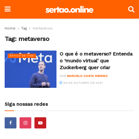
Home
Tag
metaverso
Tag:
metaverso
O que é o metaverso? Entenda
ESTILO DE VIDA
o ‘mundo virtual’ que
Zuckerberg quer criar
POR
MARCELO COSTA RIBEIRO
29 DE OUTUBRO DE 2021
Siga nossas redes